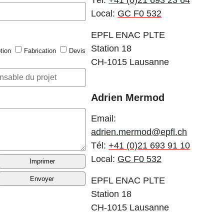
Tél:
+41 (0)21 693 23 64
Local:
GC F0 532
EPFL ENAC PLTE
Station 18
tion
Fabrication
Devis
CH-1015 Lausanne
Adrien Mermod
Email:
adrien.mermod@epfl.ch
Tél:
+41 (0)21 693 91 10
Local:
GC F0 532
Imprimer
Envoyer
EPFL ENAC PLTE
Station 18
CH-1015 Lausanne