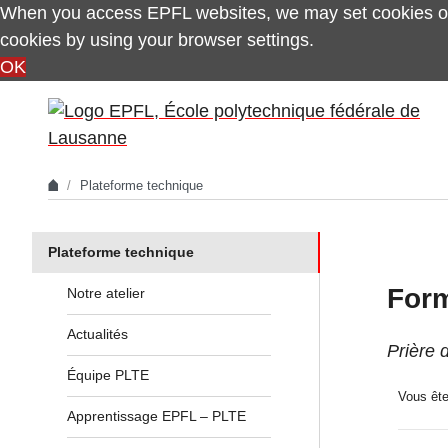
When you access EPFL websites, we may set cookies on
cookies by using your browser settings.
OK
Skip to content
Plateforme technique
In the same section
Plateforme technique
Form
Notre atelier
Actualités
Prière 
Équipe PLTE
Vous ête
Apprentissage EPFL – PLTE