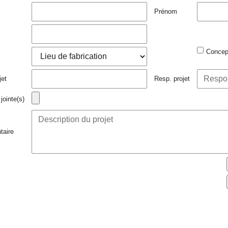
Prénom
Concep
jet
Resp. projet
jointe(s)
aire